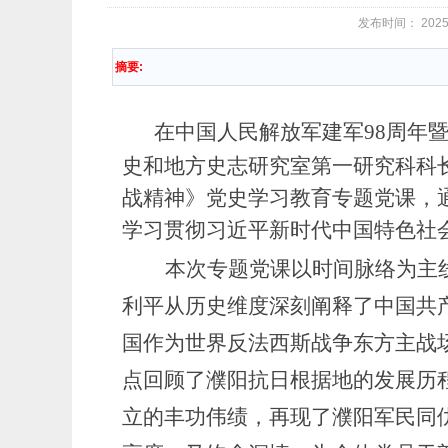
发布时间： 2025
摘要:
在中国人民解放军建军
98周年
史和地方史志研究室
第一研究科科
战精神
》
党史学习教育专题党课
，
学习贯彻习近平新时代中国特色社
本次专题党课以时间脉络为主
利平
从历史维度深刻阐释了中国共
国作为世界反法西斯战争东方主战
点回顾了濮阳抗日根据地的发展历
立的丰功伟绩
，
再现了濮阳军民同