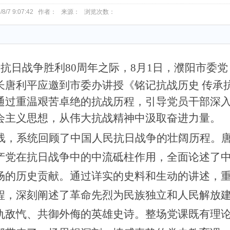
/8/7 9:07:42 作者： 来源： 浏览次数：
暨
抗日战争
胜利
80周年之际，8月1日，
濮阳市委党
长
唐利平应邀到市委
办讲授
《
铭记抗战历史
传承
通过重温艰苦卓绝的抗战历程，引导党员干部深
会主义思想，从伟大抗战精神中汲取奋进力量。
线，系统回顾了中国人民抗日战争的壮阔历程。
产党在抗日战争中的中流砥柱作用，全面论述了
场的历史贡献。通过详实的史料和生动的讲述，
程，
深刻阐述了
革命先烈为民族独立和人民解放
仇敌忾、共御外侮的英雄史诗。整场党课既有理