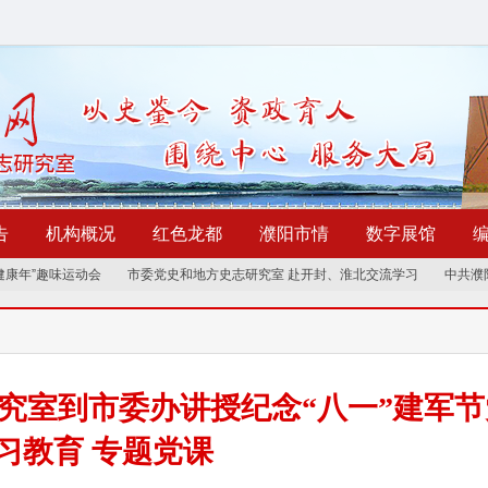
告
机构概况
红色龙都
濮阳市情
数字展馆
康年”趣味运动会
市委党史和地方史志研究室 赴开封、淮北交流学习
中共濮阳
究室到市委办讲授纪念“八一”建军节
习教育 专题党课