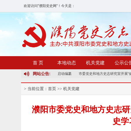
欢迎访问"濮阳党史网"！
今天是：
首 页
本地动态
机关党建
公示公
网站公告:
全省修志试点志书《濮阳县志》启动编纂
市委党史和地方史志研究室开展“健
> 当前位置：
首页
>>
机关党建
濮阳市委党史和地方史志研
史学