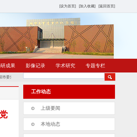
[设为首页]
[加入收藏]
[返回首页]
编研成果
影像记录
学术研究
专题专栏
市委党史和地方史志研究室赴新乡交流学习聚力
《濮阳年鉴（2026）》组稿培
工作动态
上级要闻
党
本地动态