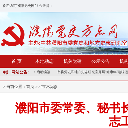
欢迎访问"濮阳党史网"！
今天是：
首 页
本地动态
机关党建
公示公告
机
网站公告:
试点志书《濮阳县志》启动编纂
市委党史和地方史志研究室开展“健康年”趣味运
> 当前位置：
首页
>>
市级动态
濮阳市委常委、秘书
志