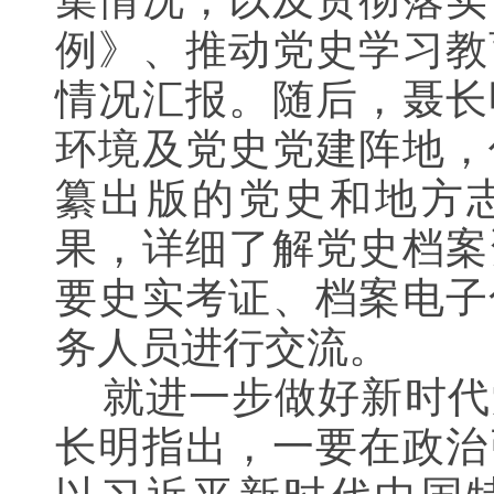
集情况，以及贯彻落实
例》、推动党史学习教
情况
汇报。
随后，聂长
环境
及党史党建阵地
，
纂出版的党史
和地
方
果，详细了解
党史档案
要史实考证、档案电子
务
人员
进行
交流。
就进一步做好新时代
长明
指出，
一
要
在政治