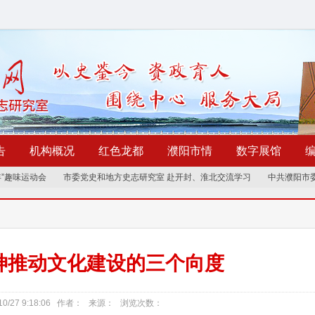
告
机构概况
红色龙都
濮阳市情
数字展馆
趣味运动会
市委党史和地方史志研究室 赴开封、淮北交流学习
中共濮阳市委党
神推动文化建设的三个向度
10/27 9:18:06 作者： 来源： 浏览次数：