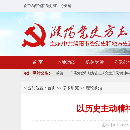
欢迎访问"濮阳党史网"！
今天是：
首 页
本地动态
机关党建
公示公
网站公告:
省修志试点志书《濮阳县志》启动编纂
市委党史和地方史志研究室开展“健康年”
> 当前位置：
首页
>>
学术研究
>>
理论前沿
以历史主动精
发布时间： 2025/