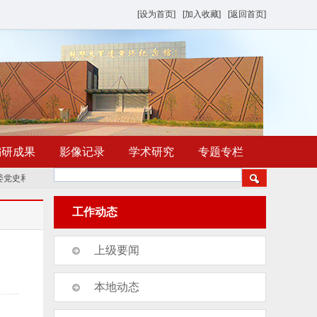
[设为首页]
[加入收藏]
[返回首页]
编研成果
影像记录
学术研究
专题专栏
史和地方史志研究室赴新乡交流学习聚力
《濮阳年鉴（2026）》组稿培训会议召
工作动态
上级要闻
本地动态