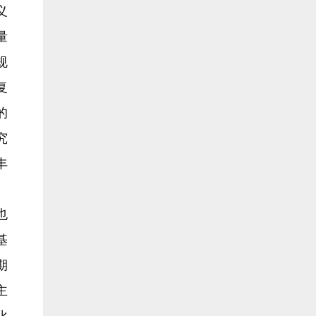
义
量
规
复
的
究
丰
也
基
期
主