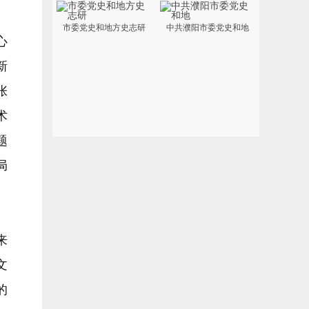
市委党史和地方史志研
中共濮阳市委党史和地
心
新
张
术
题
局
来
文
的