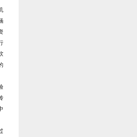
机
涵
资
行
软
的
验
传
中
过