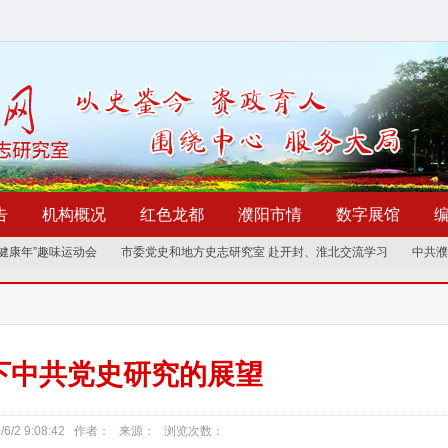
告
机构概况
红色龙都
濮阳市情
数字展馆
年”趣味运动会
市委党史和地方史志研究室 赴开封、淮北交流学习
中共濮阳市
下中共党史研究的展望
/6/2 9:08:42 作者： 来源： 浏览次数：