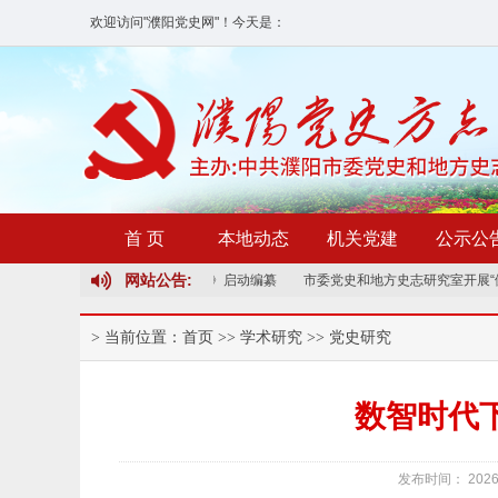
欢迎访问"濮阳党史网"！
今天是：
首 页
本地动态
机关党建
公示公
网站公告:
全省修志试点志书《濮阳县志》启动编纂
市委党史和地方史志研究室开展“健康
> 当前位置：
首页
>>
学术研究
>>
党史研究
数智时代
发布时间： 2026