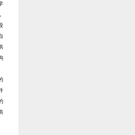
学
，
设
自
供
构
的
并
的
供