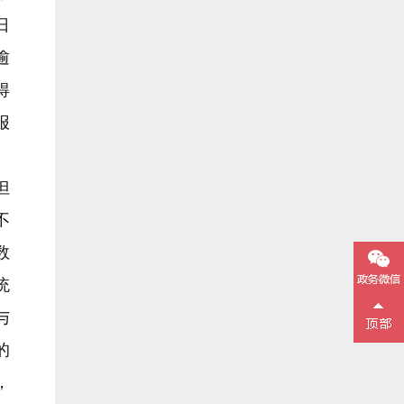
日
逾
得
报
但
不
数
统
与
的
，