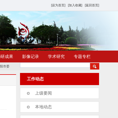
[设为首页]
[加入收藏]
[返回首页]
编研成果
影像记录
学术研究
专题专栏
委党史和地方史志研究室赴新乡交流学习聚力
《濮阳年鉴（2026）》组稿培训会
工作动态
上级要闻
本地动态