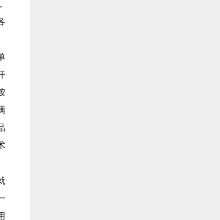
，
各
单
开
按
满
品
术
就
一
用