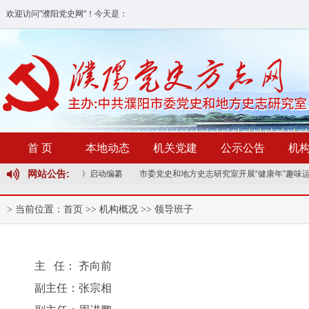
欢迎访问"濮阳党史网"！
今天是：
首 页
本地动态
机关党建
公示公告
机
网站公告:
试点志书《濮阳县志》启动编纂
市委党史和地方史志研究室开展“健康年”趣味运
> 当前位置：
首页
>>
机构概况
>>
领导班子
主 任： 齐向前
副主任：张宗相